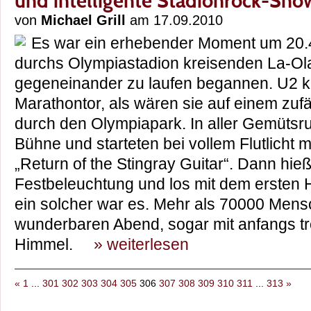
und intelligente Stadionrock-Sho
von
Michael Grill
am 17.09.2010
Es war ein erhebender Moment um 20.4
durchs Olympiastadion kreisenden La-Ol
gegeneinander zu laufen begannen. U2 
Marathontor, als wären sie auf einem zuf
durch den Olympiapark. In aller Gemütsru
Bühne und starteten bei vollem Flutlicht 
„Return of the Stingray Guitar“. Dann hieß
Festbeleuchtung und los mit dem ersten Hi
ein solcher war es. Mehr als 70000 Mens
wunderbaren Abend, sogar mit anfangs t
Himmel.
» weiterlesen
«
1
...
301
302
303
304
305
306
307
308
309
310
311
...
313
»