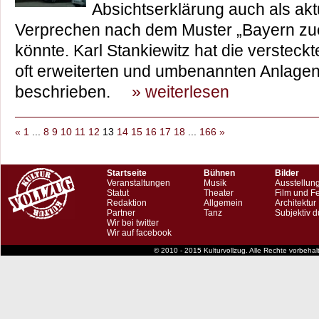
Absichtserklärung auch als ak
Verprechen nach dem Muster „Bayern zue
könnte. Karl Stankiewitz hat die versteck
oft erweiterten und umbenannten Anlage
beschrieben.
» weiterlesen
«
1
...
8
9
10
11
12
13
14
15
16
17
18
...
166
»
Startseite
Bühnen
Bilder
Veranstaltungen
Musik
Ausstellun
Statut
Theater
Film und F
Redaktion
Allgemein
Architektur
Partner
Tanz
Subjektiv d
Wir bei twitter
Wir auf facebook
© 2010 - 2015 Kulturvollzug. Alle Rechte vorbeha