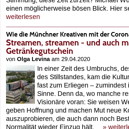
Stimmung, diese Zeit zurzeit? Michael Wü
einen möglicherweise bösen Blick. Hier 
weiterlesen
Wie die Münchner Kreativen mit der Coro
Streamen, streamen - und auch ma
Getränkegutschein
von
Olga Levina
am 29.04.2020
In einer Zeit des Umbruchs, d
des Stillstandes, kam die Kult
fast zum Erliegen – zumindest
Sinne. Denn da, wo manche re
Visionäre voran: Sie weisen W
geben Hoffnung und machen Mut neue K
auszuprobieren, die auch dann noch Bes
Normalität wieder Einzug hält.
» weiter