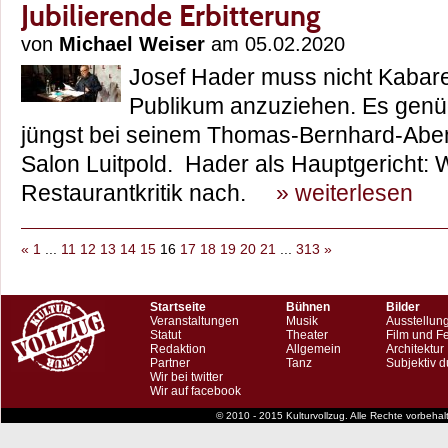
Jubilierende Erbitterung
von
Michael Weiser
am 05.02.2020
Josef Hader muss nicht Kabar
Publikum anzuziehen. Es genüg
jüngst bei seinem Thomas-Bernhard-Abe
Salon Luitpold. Hader als Hauptgericht: W
Restaurantkritik nach.
» weiterlesen
«
1
...
11
12
13
14
15
16
17
18
19
20
21
...
313
»
Startseite
Bühnen
Bilder
Veranstaltungen
Musik
Ausstellun
Statut
Theater
Film und F
Redaktion
Allgemein
Architektur
Partner
Tanz
Subjektiv d
Wir bei twitter
Wir auf facebook
© 2010 - 2015 Kulturvollzug. Alle Rechte vorbeha