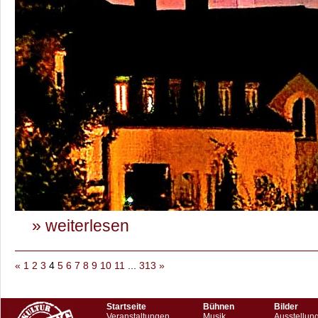
» weiterlesen
«
1
2
3
4
5
6
7
8
9
10
11
...
313
»
Startseite
Bühnen
Bilder
Veranstaltungen
Musik
Ausstellun