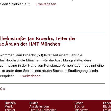
in den Spielplan auf.
» weiterlesen
helmstraße: Jan Broeckx, Leiter der
eue Ära an der HMT München
ekommen. Jan Broeckx (50) leitet seit einem Jahr die
Musikhochschule München. Für die Ausbildungsstätte, deren
zehntelang in der Hand von Konstanze Vernon lagen, beginnt eine
eits unter dem Stern eines neuen Bachelor-Studiengangs steht,
 verspricht.
» weiterlesen
20
»
Bühnen
Bilder
Lesen
Lebe
Musik
Ausstellungen
Bücher
Blech
Theater
Film und Fernsehen
Interviews
Freig