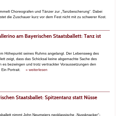
ammelt Choreografen und Tänzer zur „Tanzbescherung“. Dabei
lastet die Zuschauer kurz vor dem Fest nicht mit zu schwerer Kost.
llerino am Bayerischen Staatsballett: Tanz ist
 dem Höhepunkt seines Ruhms angelangt. Der Lebensweg des
lett zeigt, dass das Schicksal keine abgemachte Sache des
n es bezwingen und trotz vertrackter Voraussetzungen den
. Ein Portrait.
» weiterlesen
schen Staatsballet: Spitzentanz statt Nüsse
sballett nimmt John Neumeiers neoklassische „Nussknacker“-