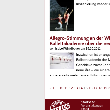
Inszenierung wieder 
Allegro-Stimmung an der Wil
Ballettakademie über die n
von
Isabel Winklbauer
am 15.10.2011
Inzwischen ist er ang
Ballettakademie der 
Geschicke zuvor Jahr
neue Ära – die einers
andererseits mehr Tanzaufführungen
«
1
...
10
11
12
13
14
15
16
17
18
19
Startseite
Veranstaltungen
Statut