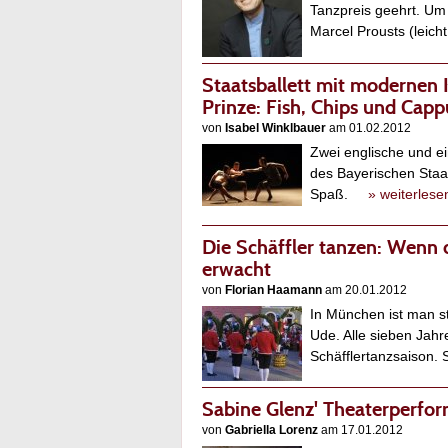
Tanzpreis geehrt. Um 
Marcel Prousts (leic
Staatsballett mit modernen
Prinze: Fish, Chips und Cap
von
Isabel Winklbauer
am 01.02.2012
Zwei englische und ei
des Bayerischen Staats
Spaß.
» weiterlese
Die Schäffler tanzen: Wenn 
erwacht
von
Florian Haamann
am 20.01.2012
In München ist man sto
Ude. Alle sieben Jahr
Schäfflertanzsaison
Sabine Glenz' Theaterperfor
von
Gabriella Lorenz
am 17.01.2012