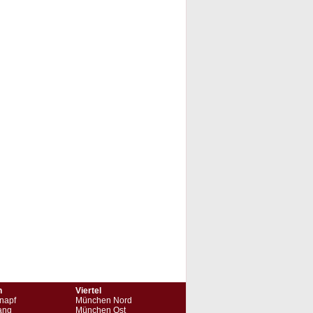
n
Viertel
napf
München Nord
ang
München Ost