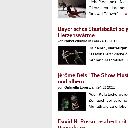
Liebe? Ach nein. Nich
Glenz nennt ihre neu
für zwei Tänzer“.
»
Bayerisches Staatsballet zei
Herzenswärme
von
Isabel Winklbauer
am 24.12.2011
Im neuen, vierteilig
Staatsballett Stücke 
Kenneth Macmillan. 
Jérôme Bels "The Show Must 
und albern
von
Gabriella Lorenz
am 24.12.2011
Auch Kultstücke werd
Zeit auch vor Jérôme
Muffathalle zu erle
David N. Russo beschert mit
Papierkrieg