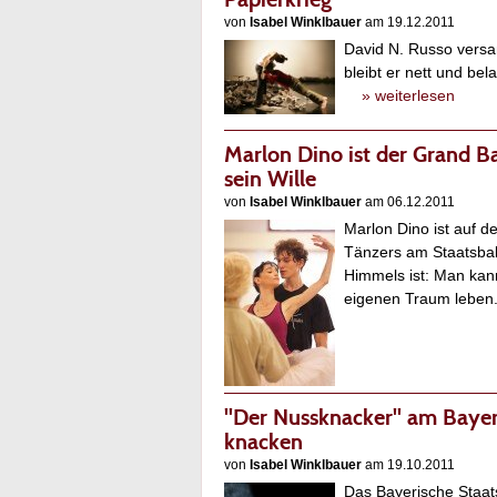
von
Isabel Winklbauer
am 19.12.2011
David N. Russo vers
bleibt er nett und be
» weiterlesen
Marlon Dino ist der Grand Ba
sein Wille
von
Isabel Winklbauer
am 06.12.2011
Marlon Dino ist auf
Tänzers am Staatsbal
Himmels ist: Man kan
eigenen Traum leben
"Der Nussknacker" am Bayeri
knacken
von
Isabel Winklbauer
am 19.10.2011
Das Bayerische Staat