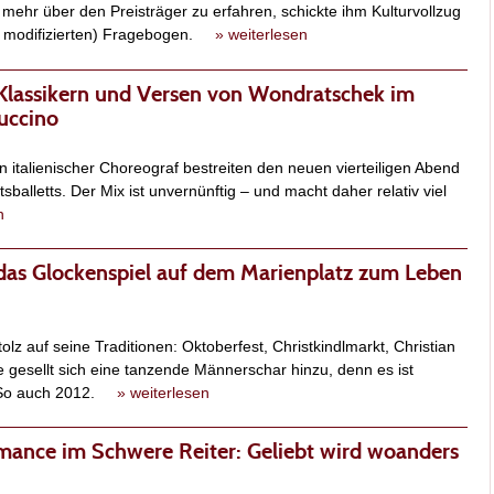
mehr über den Preisträger zu erfahren, schickte ihm Kulturvollzug
ht modifizierten) Fragebogen.
» weiterlesen
 Klassikern und Versen von Wondratschek im
puccino
n italienischer Choreograf bestreiten den neuen vierteiligen Abend
balletts. Der Mix ist unvernünftig – und macht daher relativ viel
n
das Glockenspiel auf dem Marienplatz zum Leben
lz auf seine Traditionen: Oktoberfest, Christkindlmarkt, Christian
e gesellt sich eine tanzende Männerschar hinzu, denn es ist
. So auch 2012.
» weiterlesen
mance im Schwere Reiter: Geliebt wird woanders